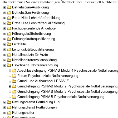
Hier bekommen Sie einen vollständigen Überblick uber unser aktuell buchbares 
BetriebsSan-Ausbildung
BetriebsSan-Fortbildung
Erste Hilfe Lehrkräftefortbildung
Erste Hilfe Lehrkräftequalifizierung
Fachübergreifende Angebote
Führungskräftefortbildung
Führungskräftequalifizierung
Leitstelle
Leitungskräftequalifizierung
Notfallmedizin für Ärzte
Notfallsanitätervollausbildung
Psychosoz. Notfallversorgung
Abschlusslehrgang PSNV-B Modul 4 Psychosoziale Notfallversor
Forum Psychosoziale Notfallversorgung
Grund- und Aufbaumodul PSNV E
Grundlehrgang PSNV-B Modul 2 Psychosoziale Notfallversorgung
Grundlehrgang PSNV-B Modul 3 Psychosoziale Notfallversorgung
Grundlehrgang PSNV-B Psychosoziale Notfallversorgung
Rettungsdienst Fortbildung ERC
Rettungsdienst Fortbildungen
Rettungshelfer
Rettungshunde