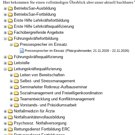
Hier bekommen Sie einen vollständigen Überblick uber unser aktuell buchbares 
BetriebsSan-Ausbildung
BetriebsSan-Fortbildung
Erste Hilfe Lehrkräftefortbildung
Erste Hilfe Lehrkräftequalifizierung
Fachübergreifende Angebote
Führungskräftefortbildung
Pressesprecher im Einsatz
Pressesprecher im Einsatz (Pfalzgrafenweiler, 21.11.2026 - 22.11.2026)
Führungskräftequalifizierung
Leitstelle
Leitungskräftequalifizierung
Leiten von Bereitschaften
Selbst- und Stressmanagement
Seminarleiter Rotkreuz-Aufbauseminar
Sozialmanagement und Freiwilligenkoordination
Teamentwicklung und Konfliktmanagement
Vorstands- und Präsidiumsarbeit
Notfallmedizin für Ärzte
Notfallsanitätervollausbildung
Psychosoz. Notfallversorgung
Rettungsdienst Fortbildung ERC