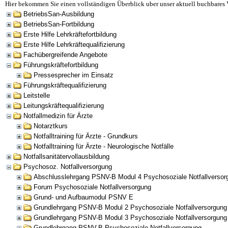
Hier bekommen Sie einen vollständigen Überblick uber unser aktuell buchbares 
BetriebsSan-Ausbildung
BetriebsSan-Fortbildung
Erste Hilfe Lehrkräftefortbildung
Erste Hilfe Lehrkräftequalifizierung
Fachübergreifende Angebote
Führungskräftefortbildung
Pressesprecher im Einsatz
Führungskräftequalifizierung
Leitstelle
Leitungskräftequalifizierung
Notfallmedizin für Ärzte
Notarztkurs
Notfalltraining für Ärzte - Grundkurs
Notfalltraining für Ärzte - Neurologische Notfälle
Notfallsanitätervollausbildung
Psychosoz. Notfallversorgung
Abschlusslehrgang PSNV-B Modul 4 Psychosoziale Notfallversor
Forum Psychosoziale Notfallversorgung
Grund- und Aufbaumodul PSNV E
Grundlehrgang PSNV-B Modul 2 Psychosoziale Notfallversorgung
Grundlehrgang PSNV-B Modul 3 Psychosoziale Notfallversorgung
Grundlehrgang PSNV-B Psychosoziale Notfallversorgung