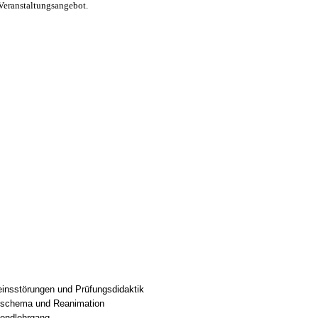
Veranstaltungsangebot.
seinsstörungen und Prüfungsdidaktik
ngsschema und Reanimation
nendlehrgang