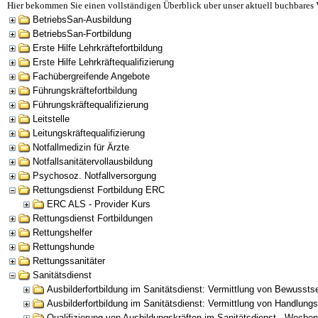
Hier bekommen Sie einen vollständigen Überblick uber unser aktuell buchbares 
BetriebsSan-Ausbildung
BetriebsSan-Fortbildung
Erste Hilfe Lehrkräftefortbildung
Erste Hilfe Lehrkräftequalifizierung
Fachübergreifende Angebote
Führungskräftefortbildung
Führungskräftequalifizierung
Leitstelle
Leitungskräftequalifizierung
Notfallmedizin für Ärzte
Notfallsanitätervollausbildung
Psychosoz. Notfallversorgung
Rettungsdienst Fortbildung ERC
ERC ALS - Provider Kurs
Rettungsdienst Fortbildungen
Rettungshelfer
Rettungshunde
Rettungssanitäter
Sanitätsdienst
Ausbilderfortbildung im Sanitätsdienst: Vermittlung von Bewusst
Ausbilderfortbildung im Sanitätsdienst: Vermittlung von Handlu
Qualifizierung von Ausbildungskräften im Sanitätsdienst - Woche