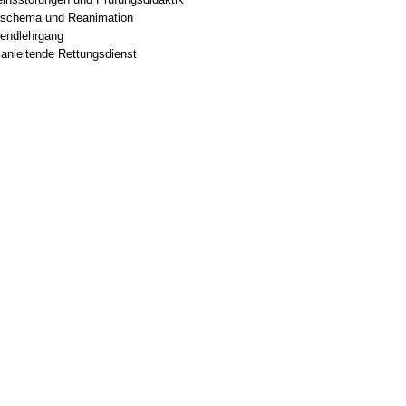
ngsschema und Reanimation
nendlehrgang
sanleitende Rettungsdienst