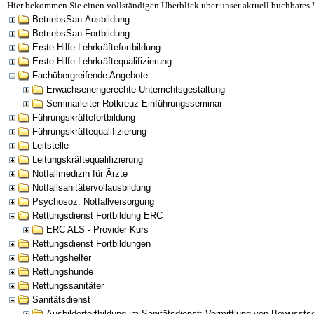
Hier bekommen Sie einen vollständigen Überblick uber unser aktuell buchbares 
BetriebsSan-Ausbildung
BetriebsSan-Fortbildung
Erste Hilfe Lehrkräftefortbildung
Erste Hilfe Lehrkräftequalifizierung
Fachübergreifende Angebote
Erwachsenengerechte Unterrichtsgestaltung
Seminarleiter Rotkreuz-Einführungsseminar
Führungskräftefortbildung
Führungskräftequalifizierung
Leitstelle
Leitungskräftequalifizierung
Notfallmedizin für Ärzte
Notfallsanitätervollausbildung
Psychosoz. Notfallversorgung
Rettungsdienst Fortbildung ERC
ERC ALS - Provider Kurs
Rettungsdienst Fortbildungen
Rettungshelfer
Rettungshunde
Rettungssanitäter
Sanitätsdienst
Ausbilderfortbildung im Sanitätsdienst: Vermittlung von Bewusst