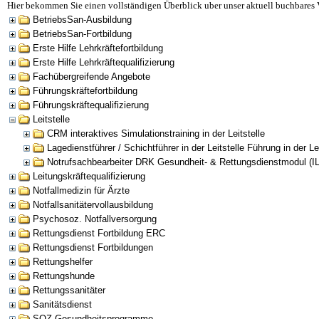
Hier bekommen Sie einen vollständigen Überblick uber unser aktuell buchbares 
BetriebsSan-Ausbildung
BetriebsSan-Fortbildung
Erste Hilfe Lehrkräftefortbildung
Erste Hilfe Lehrkräftequalifizierung
Fachübergreifende Angebote
Führungskräftefortbildung
Führungskräftequalifizierung
Leitstelle
CRM interaktives Simulationstraining in der Leitstelle
Lagedienstführer / Schichtführer in der Leitstelle Führung in der Lei
Notrufsachbearbeiter DRK Gesundheit- & Rettungsdienstmodul (I
Leitungskräftequalifizierung
Notfallmedizin für Ärzte
Notfallsanitätervollausbildung
Psychosoz. Notfallversorgung
Rettungsdienst Fortbildung ERC
Rettungsdienst Fortbildungen
Rettungshelfer
Rettungshunde
Rettungssanitäter
Sanitätsdienst
SOZ-Gesundheitsprogramme