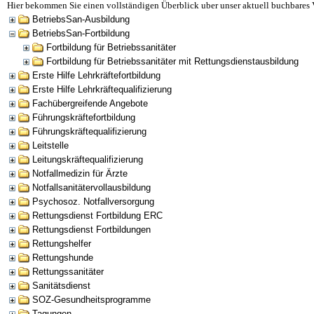
Hier bekommen Sie einen vollständigen Überblick uber unser aktuell buchbares 
BetriebsSan-Ausbildung
BetriebsSan-Fortbildung
Fortbildung für Betriebssanitäter
Fortbildung für Betriebssanitäter mit Rettungsdienstausbildung
Erste Hilfe Lehrkräftefortbildung
Erste Hilfe Lehrkräftequalifizierung
Fachübergreifende Angebote
Führungskräftefortbildung
Führungskräftequalifizierung
Leitstelle
Leitungskräftequalifizierung
Notfallmedizin für Ärzte
Notfallsanitätervollausbildung
Psychosoz. Notfallversorgung
Rettungsdienst Fortbildung ERC
Rettungsdienst Fortbildungen
Rettungshelfer
Rettungshunde
Rettungssanitäter
Sanitätsdienst
SOZ-Gesundheitsprogramme
Tagungen