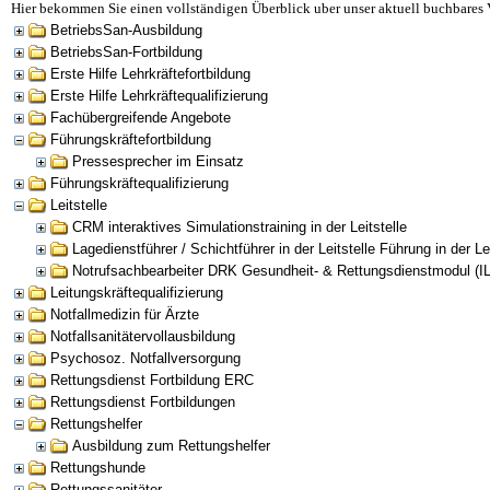
Hier bekommen Sie einen vollständigen Überblick uber unser aktuell buchbares 
BetriebsSan-Ausbildung
BetriebsSan-Fortbildung
Erste Hilfe Lehrkräftefortbildung
Erste Hilfe Lehrkräftequalifizierung
Fachübergreifende Angebote
Führungskräftefortbildung
Pressesprecher im Einsatz
Führungskräftequalifizierung
Leitstelle
CRM interaktives Simulationstraining in der Leitstelle
Lagedienstführer / Schichtführer in der Leitstelle Führung in der Lei
Notrufsachbearbeiter DRK Gesundheit- & Rettungsdienstmodul (I
Leitungskräftequalifizierung
Notfallmedizin für Ärzte
Notfallsanitätervollausbildung
Psychosoz. Notfallversorgung
Rettungsdienst Fortbildung ERC
Rettungsdienst Fortbildungen
Rettungshelfer
Ausbildung zum Rettungshelfer
Rettungshunde
Rettungssanitäter