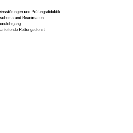
seinsstörungen und Prüfungsdidaktik
ngsschema und Reanimation
nendlehrgang
sanleitende Rettungsdienst