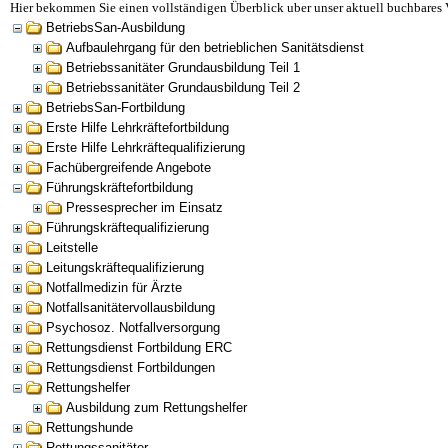
Hier bekommen Sie einen vollständigen Überblick uber unser aktuell buchbares 
BetriebsSan-Ausbildung
Aufbaulehrgang für den betrieblichen Sanitätsdienst
Betriebssanitäter Grundausbildung Teil 1
Betriebssanitäter Grundausbildung Teil 2
BetriebsSan-Fortbildung
Erste Hilfe Lehrkräftefortbildung
Erste Hilfe Lehrkräftequalifizierung
Fachübergreifende Angebote
Führungskräftefortbildung
Pressesprecher im Einsatz
Führungskräftequalifizierung
Leitstelle
Leitungskräftequalifizierung
Notfallmedizin für Ärzte
Notfallsanitätervollausbildung
Psychosoz. Notfallversorgung
Rettungsdienst Fortbildung ERC
Rettungsdienst Fortbildungen
Rettungshelfer
Ausbildung zum Rettungshelfer
Rettungshunde
Rettungssanitäter