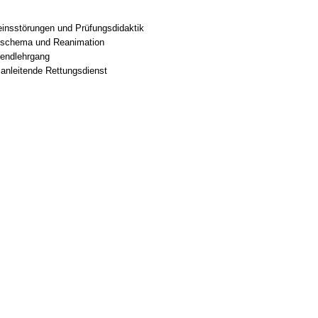
seinsstörungen und Prüfungsdidaktik
ngsschema und Reanimation
nendlehrgang
sanleitende Rettungsdienst