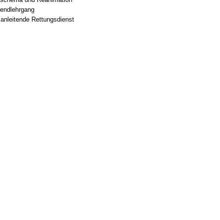
nendlehrgang
sanleitende Rettungsdienst