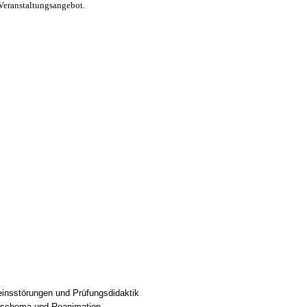
Veranstaltungsangebot.
seinsstörungen und Prüfungsdidaktik
ngsschema und Reanimation