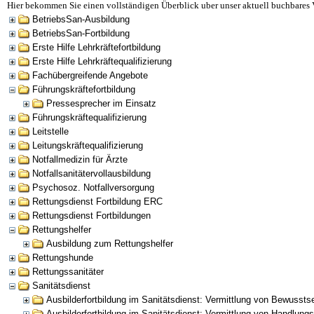
Hier bekommen Sie einen vollständigen Überblick uber unser aktuell buchbares 
BetriebsSan-Ausbildung
BetriebsSan-Fortbildung
Erste Hilfe Lehrkräftefortbildung
Erste Hilfe Lehrkräftequalifizierung
Fachübergreifende Angebote
Führungskräftefortbildung
Pressesprecher im Einsatz
Führungskräftequalifizierung
Leitstelle
Leitungskräftequalifizierung
Notfallmedizin für Ärzte
Notfallsanitätervollausbildung
Psychosoz. Notfallversorgung
Rettungsdienst Fortbildung ERC
Rettungsdienst Fortbildungen
Rettungshelfer
Ausbildung zum Rettungshelfer
Rettungshunde
Rettungssanitäter
Sanitätsdienst
Ausbilderfortbildung im Sanitätsdienst: Vermittlung von Bewusst
Ausbilderfortbildung im Sanitätsdienst: Vermittlung von Handlu