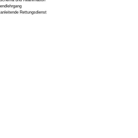
nendlehrgang
sanleitende Rettungsdienst