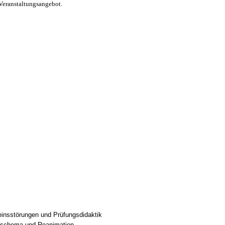
Veranstaltungsangebot.
seinsstörungen und Prüfungsdidaktik
ngsschema und Reanimation