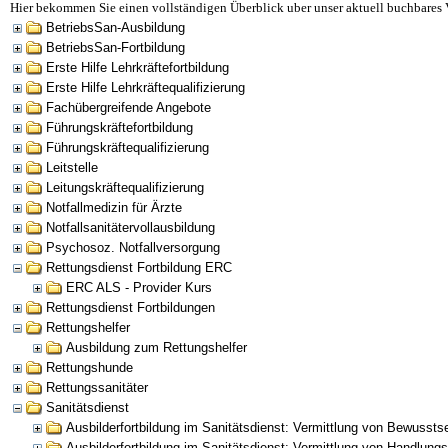
Hier bekommen Sie einen vollständigen Überblick uber unser aktuell buchbares 
BetriebsSan-Ausbildung
BetriebsSan-Fortbildung
Erste Hilfe Lehrkräftefortbildung
Erste Hilfe Lehrkräftequalifizierung
Fachübergreifende Angebote
Führungskräftefortbildung
Führungskräftequalifizierung
Leitstelle
Leitungskräftequalifizierung
Notfallmedizin für Ärzte
Notfallsanitätervollausbildung
Psychosoz. Notfallversorgung
Rettungsdienst Fortbildung ERC
ERC ALS - Provider Kurs
Rettungsdienst Fortbildungen
Rettungshelfer
Ausbildung zum Rettungshelfer
Rettungshunde
Rettungssanitäter
Sanitätsdienst
Ausbilderfortbildung im Sanitätsdienst: Vermittlung von Bewusst
Ausbilderfortbildung im Sanitätsdienst: Vermittlung von Handlu