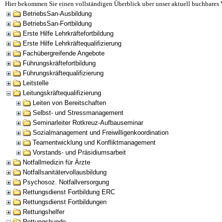
Hier bekommen Sie einen vollständigen Überblick uber unser aktuell buchbares 
BetriebsSan-Ausbildung
BetriebsSan-Fortbildung
Erste Hilfe Lehrkräftefortbildung
Erste Hilfe Lehrkräftequalifizierung
Fachübergreifende Angebote
Führungskräftefortbildung
Führungskräftequalifizierung
Leitstelle
Leitungskräftequalifizierung
Leiten von Bereitschaften
Selbst- und Stressmanagement
Seminarleiter Rotkreuz-Aufbauseminar
Sozialmanagement und Freiwilligenkoordination
Teamentwicklung und Konfliktmanagement
Vorstands- und Präsidiumsarbeit
Notfallmedizin für Ärzte
Notfallsanitätervollausbildung
Psychosoz. Notfallversorgung
Rettungsdienst Fortbildung ERC
Rettungsdienst Fortbildungen
Rettungshelfer
Rettungshunde