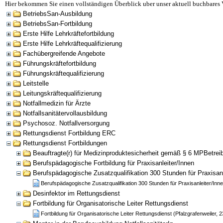
Hier bekommen Sie einen vollständigen Überblick uber unser aktuell buchbares 
BetriebsSan-Ausbildung
BetriebsSan-Fortbildung
Erste Hilfe Lehrkräftefortbildung
Erste Hilfe Lehrkräftequalifizierung
Fachübergreifende Angebote
Führungskräftefortbildung
Führungskräftequalifizierung
Leitstelle
Leitungskräftequalifizierung
Notfallmedizin für Ärzte
Notfallsanitätervollausbildung
Psychosoz. Notfallversorgung
Rettungsdienst Fortbildung ERC
Rettungsdienst Fortbildungen
Beauftragte(r) für Medizinproduktesicherheit gemäß § 6 MPBetrei
Berufspädagogische Fortbildung für Praxisanleiter/Innen
Berufspädagogische Zusatzqualifikation 300 Stunden für Praxisanl
Berufspädagogische Zusatzqualifikation 300 Stunden für Praxisanleiter/Inn
Desinfektor im Rettungsdienst
Fortbildung für Organisatorische Leiter Rettungsdienst
Fortbildung für Organisatorische Leiter Rettungsdienst (Pfalzgrafenweiler, 