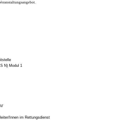
Veranstaltungsangebot.
tstelle
LS N) Modul 1
bV
eiter/Innen im Rettungsdienst