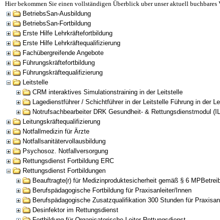
Hier bekommen Sie einen vollständigen Überblick uber unser aktuell buchbares 
BetriebsSan-Ausbildung
BetriebsSan-Fortbildung
Erste Hilfe Lehrkräftefortbildung
Erste Hilfe Lehrkräftequalifizierung
Fachübergreifende Angebote
Führungskräftefortbildung
Führungskräftequalifizierung
Leitstelle
CRM interaktives Simulationstraining in der Leitstelle
Lagedienstführer / Schichtführer in der Leitstelle Führung in der Lei
Notrufsachbearbeiter DRK Gesundheit- & Rettungsdienstmodul (I
Leitungskräftequalifizierung
Notfallmedizin für Ärzte
Notfallsanitätervollausbildung
Psychosoz. Notfallversorgung
Rettungsdienst Fortbildung ERC
Rettungsdienst Fortbildungen
Beauftragte(r) für Medizinproduktesicherheit gemäß § 6 MPBetrei
Berufspädagogische Fortbildung für Praxisanleiter/Innen
Berufspädagogische Zusatzqualifikation 300 Stunden für Praxisanl
Desinfektor im Rettungsdienst
Fortbildung für Organisatorische Leiter Rettungsdienst