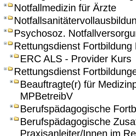
Notfallmedizin für Ärzte
Notfallsanitätervollausbildu
Psychosoz. Notfallversorg
Rettungsdienst Fortbildun
ERC ALS - Provider Kurs
Rettungsdienst Fortbildung
Beauftragte(r) für Medizi
MPBetreibV
Berufspädagogische Fortbi
Berufspädagogische Zusatz
Praxisanleiter/Innen im Re