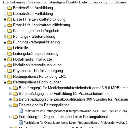
Hier bekommen Sie einen vollständigen Überblick uber unser aktuell buchbares 
BetriebsSan-Ausbildung
BetriebsSan-Fortbildung
Erste Hilfe Lehrkräftefortbildung
Erste Hilfe Lehrkräftequalifizierung
Fachübergreifende Angebote
Führungskräftefortbildung
Führungskräftequalifizierung
Leitstelle
Leitungskräftequalifizierung
Notfallmedizin für Ärzte
Notfallsanitätervollausbildung
Psychosoz. Notfallversorgung
Rettungsdienst Fortbildung ERC
Rettungsdienst Fortbildungen
Beauftragte(r) für Medizinproduktesicherheit gemäß § 6 MPBetrei
Berufspädagogische Fortbildung für Praxisanleiter/Innen
Berufspädagogische Zusatzqualifikation 300 Stunden für Praxisanl
Desinfektor im Rettungsdienst
Desinfektor im Rettungsdienst (Pfalzgrafenweiler, 23.11.2026 - 04.12.2026)
Fortbildung für Organisatorische Leiter Rettungsdienst
Fortbildung für Organisatorische Leiter Rettungsdienst (Pfalzgrafenweiler, 