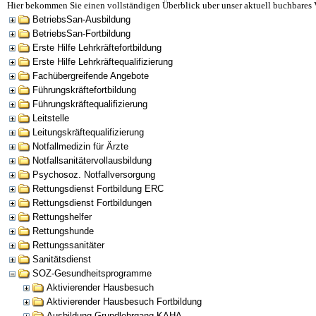
Hier bekommen Sie einen vollständigen Überblick uber unser aktuell buchbares 
BetriebsSan-Ausbildung
BetriebsSan-Fortbildung
Erste Hilfe Lehrkräftefortbildung
Erste Hilfe Lehrkräftequalifizierung
Fachübergreifende Angebote
Führungskräftefortbildung
Führungskräftequalifizierung
Leitstelle
Leitungskräftequalifizierung
Notfallmedizin für Ärzte
Notfallsanitätervollausbildung
Psychosoz. Notfallversorgung
Rettungsdienst Fortbildung ERC
Rettungsdienst Fortbildungen
Rettungshelfer
Rettungshunde
Rettungssanitäter
Sanitätsdienst
SOZ-Gesundheitsprogramme
Aktivierender Hausbesuch
Aktivierender Hausbesuch Fortbildung
Ausbildung Grundlehrgang KAHA